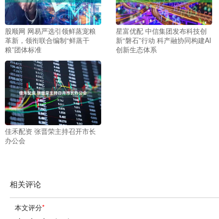
股顺网 网易严选引领鲜蒸宠粮
星富优配 中信集团发布科技创
革新，领衔联合编制“鲜蒸干
新“磐石”行动 科产融协同构建AI
粮”团体标准
创新生态体系
佳禾配资 张晋荣主持召开市长
办公会
相关评论
本文评分
*