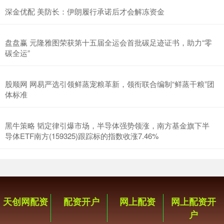
深金优配 美防长：伊朗履行承诺后才会解冻资金
盘盘赢 元隆雅图荣获第十五届全运会首批碳足迹证书，助力“零
碳全运”
股顺网 网易严选引领鲜蒸宠粮革新，领衔联合编制“鲜蒸干粮”团
体标准
黑牛策略 韬定律引爆市场，半导体强势领涨，南方基金旗下半
导体ETF南方(159325)跟踪标的指数收涨7.46%
天创网配资
配资开户
网上配资
网上配资开
户