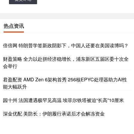
热点资讯
倍倍网 特朗普学签新政阴影下，中国人还要在美国读博吗？
财盈策略 全力以赴拼经济稳增长，浦东新区五届区委十次全
会举行
君盈配资 AMD Zen 6架构首秀 256核EPYC处理器助力AI性
能大幅跃升
园十州 法国遭遇极罕见高温 埃菲尔铁塔被迫“长高”10厘米
深金优配 美防长：伊朗履行承诺后才会解冻资金