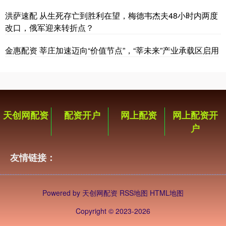
洪萨速配 从生死存亡到胜利在望，梅德韦杰夫48小时内两度
改口，俄军迎来转折点？
金惠配资 莘庄加速迈向“价值节点”，“莘未来”产业承载区启用
天创网配资
配资开户
网上配资
网上配资开
户
友情链接：
Powered by
天创网配资
RSS地图
HTML地图
Copyright
© 2023-2026