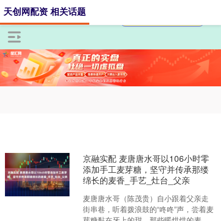
天创网配资 相关话题
京融实配 麦唐唐水哥以106小时零
添加手工麦芽糖，坚守并传承那缕
绵长的麦香_手艺_灶台_父亲
麦唐唐水哥（陈茂贵）自小跟着父亲走
街串巷，听着拨浪鼓的“咚咚”声，尝着麦
芽糖黏在牙上的甜，那些暖烘烘的麦香