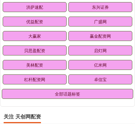
洪萨速配
东兴证券
优益配资
广盛网
大赢家
赢金配资网
贝思盈配资
启灯网
美林配资
亿米网
杠杆配资网
卓信宝
全部话题标签
关注 天创网配资