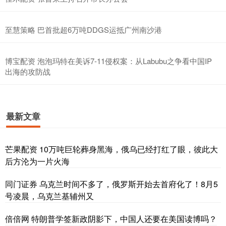
至慧策略 巴首批超6万吨DDGS运抵广州南沙港
博宝配资 泡泡玛特在美诉7-11侵权案：从Labubu之争看中国IP
出海的攻防战
最新文章
芒果配资 10万吨巨轮葬身黑海，俄乌已经打红了眼，彼此大
后方沦为一片火海
同门证券 乌克兰时间不多了，俄罗斯开始去首府化了！8月5
号凌晨，乌克兰基辅州又
倍倍网 特朗普学签新政阴影下，中国人还要在美国读博吗？