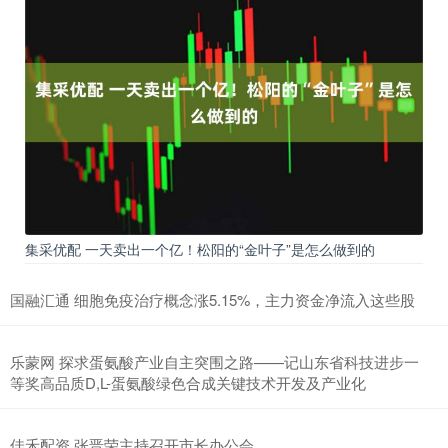
集采优配 一天卖出一个亿！松阳的“金叶子”是怎么做到的
国融汇通 细胞免疫治疗概念涨5.15%，主力资金净流入这些股
乐蒙网 探求蛋氨酸产业自主突围之路——记山东省科技进步一
等奖高品质D,L-蛋氨酸绿色合成关键技术开发及产业化
佳禾配资 张晋荣主持召开市长办公会