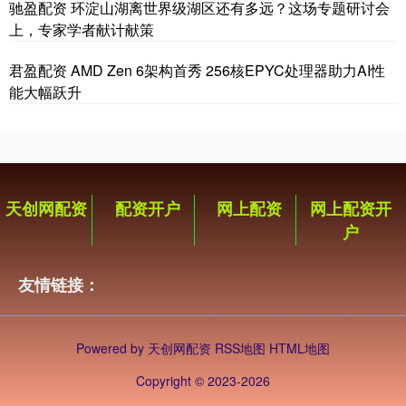
驰盈配资 环淀山湖离世界级湖区还有多远？这场专题研讨会
上，专家学者献计献策
君盈配资 AMD Zen 6架构首秀 256核EPYC处理器助力AI性
能大幅跃升
天创网配资
配资开户
网上配资
网上配资开
户
友情链接：
Powered by
天创网配资
RSS地图
HTML地图
Copyright
© 2023-2026