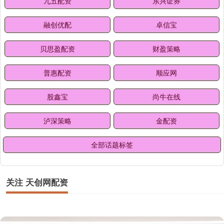
九五配资
东兴证券
融创优配
卓信宝
贝思盈配资
财盈策略
普惠配资
顺应网
股鑫宝
尚牛在线
泸深策略
金配资
全部话题标签
关注 天创网配资