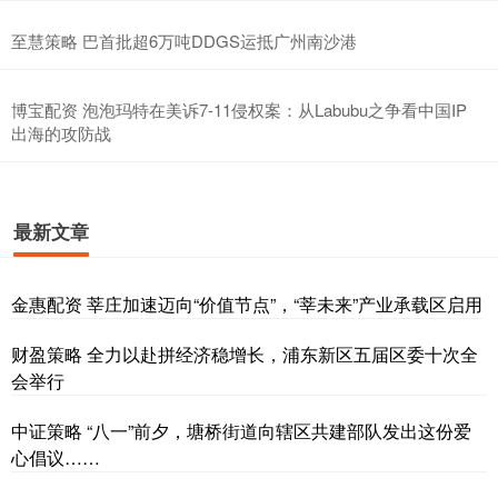
至慧策略 巴首批超6万吨DDGS运抵广州南沙港
博宝配资 泡泡玛特在美诉7-11侵权案：从Labubu之争看中国IP
出海的攻防战
最新文章
金惠配资 莘庄加速迈向“价值节点”，“莘未来”产业承载区启用
财盈策略 全力以赴拼经济稳增长，浦东新区五届区委十次全
会举行
中证策略 “八一”前夕，塘桥街道向辖区共建部队发出这份爱
心倡议……