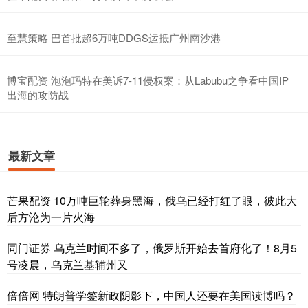
至慧策略 巴首批超6万吨DDGS运抵广州南沙港
博宝配资 泡泡玛特在美诉7-11侵权案：从Labubu之争看中国IP
出海的攻防战
最新文章
芒果配资 10万吨巨轮葬身黑海，俄乌已经打红了眼，彼此大
后方沦为一片火海
同门证券 乌克兰时间不多了，俄罗斯开始去首府化了！8月5
号凌晨，乌克兰基辅州又
倍倍网 特朗普学签新政阴影下，中国人还要在美国读博吗？