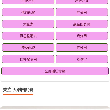
洪萨速配
东兴证券
优益配资
广盛网
大赢家
赢金配资网
贝思盈配资
启灯网
美林配资
亿米网
杠杆配资网
卓信宝
全部话题标签
关注 天创网配资