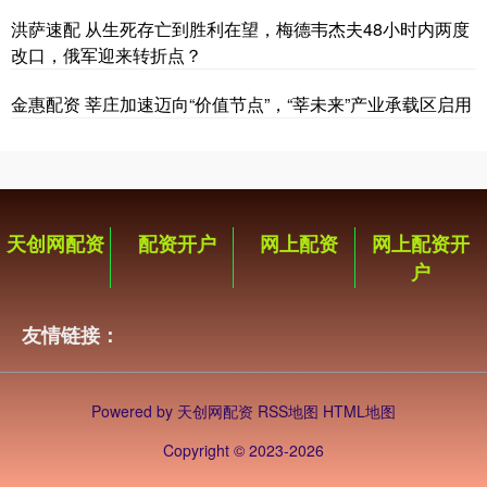
洪萨速配 从生死存亡到胜利在望，梅德韦杰夫48小时内两度
改口，俄军迎来转折点？
金惠配资 莘庄加速迈向“价值节点”，“莘未来”产业承载区启用
天创网配资
配资开户
网上配资
网上配资开
户
友情链接：
Powered by
天创网配资
RSS地图
HTML地图
Copyright
© 2023-2026