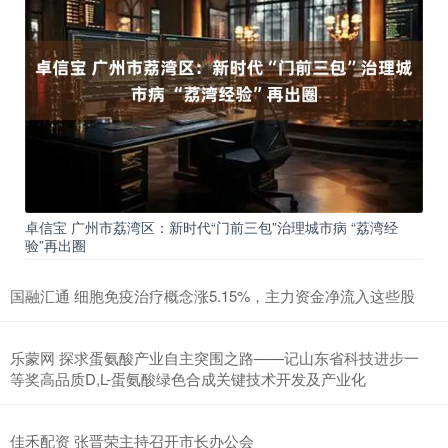
卓信宝 广州市荔湾区：新时代“门前三包”治理城市病 “荔湾经
验”再出圈
国融汇通 细胞免疫治疗概念涨5.15%，主力资金净流入这些股
乐蒙网 探求蛋氨酸产业自主突围之路——记山东省科技进步一
等奖高品质D,L-蛋氨酸绿色合成关键技术开发及产业化
佳禾配资 张晋荣主持召开市长办公会