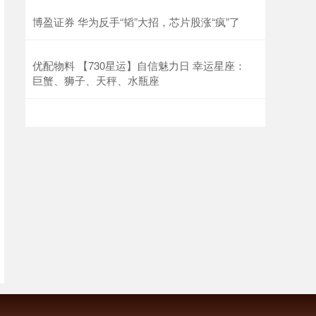
博盈证券 华为反手“韬”大招，芯片股涨“疯”了
优配物料 【730星运】自信魅力日 幸运星座：
巨蟹、狮子、天秤、水瓶座