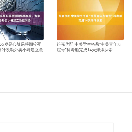
至55岁是心脏易损期猝死
维嘉优配 中美学生搭乘“中美青年友
呼吁发动外卖小哥建立急
谊号”科考船完成14天海洋探索