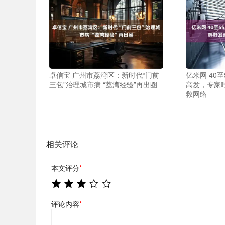
卓信宝 广州市荔湾区：新时代“门前
亿米网 40
三包”治理城市病 “荔湾经验”再出圈
高发，专家
救网络
相关评论
本文评分
*
评论内容
*