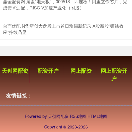
赢金配资网 尾盘“地天板”，000518，四连板！阿里玄铁芯片，完
成安卓适配，RISC-V加速产业化（附股）
台面优配 N华新创大盘股上市首日涨幅新纪录 A股新股“赚钱效
应”持续凸显
天创网配资
配资开户
网上配资
网上配资开
户
友情链接：
Powered by
天创网配资
RSS地图
HTML地图
Copyright
© 2023-2026