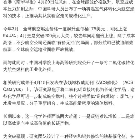
香港《南华早报》4月29日注意到，在全球能源价格飙升、航空业成
本压力加剧之际，中国科研人员公布了一项将温室气体转化为航空燃
料的技术，正推动其从实验室走向规模化生产。
今年3月，全球航空燃油价格一度飙升至每桶175美元，同比上涨
94.4%；4月更是突破200美元大关，较去年同期翻倍上涨。除了成本
高涨，不少航空公司还面临“有价无油”的局面，部分航司已被迫削减
航班，全球航空运输业面临严峻挑战。
而与此同时，中国科学院上海高等研究院公开了一条将二氧化碳转化
为航空燃料的工业化路径。
相关研究成果于4月15日发表在该领域权威期刊《ACS催化》（ACS
Catalysis）上。该研究聚焦于将二氧化碳直接转化为长链化学品，这
些化学品可进一步制成航空燃料。整个过程类似“逆向燃烧”：废气与
水发生反应，分子重新组合，生成高能量密度的液体燃料。
长期以来，这一化学路径面临两大难题：一是碳链难以增长，二是难
以高效定向生成高价值的长链产物。
为突破瓶颈，研究团队设计了一种经钾和铝共修饰的铁基催化剂。在