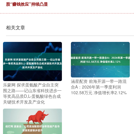
股“赚钱效应”持续凸显
相关文章
涵星配资 前海开源一带一路混
乐蒙网 探求蛋氨酸产业自主突
合A：2026年第一季度利润
围之路——记山东省科技进步一
102.58万元 净值增长率2.12%
等奖高品质D,L-蛋氨酸绿色合成
关键技术开发及产业化