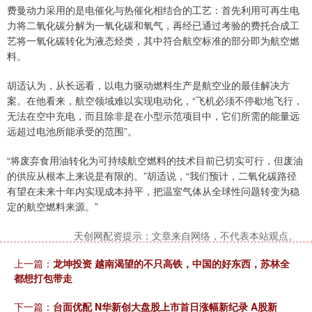
费曼动力采用的是电催化与热催化相结合的工艺：首先利用可再生电
力将二氧化碳分解为一氧化碳和氧气，再经已通过考验的费托合成工
艺将一氧化碳转化为液态烃类，其中符合航空标准的部分即为航空燃
料。
胡适认为，从长远看，以电力驱动燃料生产是航空业的最佳解决方
案。在他看来，航空领域难以实现电动化，“飞机必须不停歇地飞行，
无法在空中充电，而且除非是在小型示范项目中，它们所需的能量远
远超过电池所能承受的范围”。
“将废弃食用油转化为可持续航空燃料的技术目前已切实可行，但废油
的供应从根本上来说是有限的。”胡适说，“我们预计，二氧化碳路径
有望在未来十年内实现成本持平，把温室气体从全球性问题转变为稳
定的航空燃料来源。”
天创网配资提示：文章来自网络，不代表本站观点。
上一篇：
龙坤投资 越南渴望的不只高铁，中国的好东西，苏林全
都想打包带走
下一篇：
台面优配 N华新创大盘股上市首日涨幅新纪录 A股新