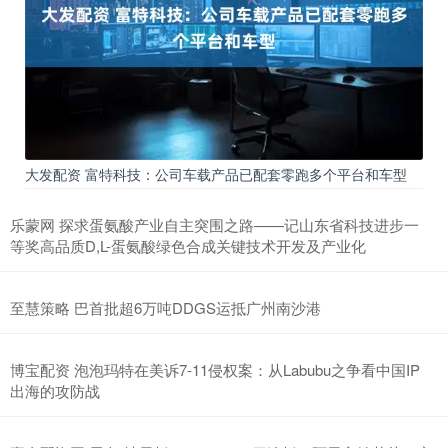
大发配资 富特科技：公司车载产品已配套零跑多个平台和车型
乐蒙网 探求蛋氨酸产业自主突围之路——记山东省科技进步一
等奖高品质D,L-蛋氨酸绿色合成关键技术开发及产业化
至慧策略 巴首批超6万吨DDGS运抵广州南沙港
博宝配资 泡泡玛特在美诉7-11侵权案：从Labubu之争看中国IP
出海的攻防战