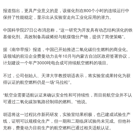
报道指出，更具产业意义的是，该催化剂在800个小时的连续运行中
保持了性能稳定，显示出从实验室走向工业化应用的潜力。
中国科学院27日公布消息称，“这一研究为开发具有动态结构演化的铁
基催化剂、高效制备高碳烯烃与航煤馏分产物，提供了简便策略”。
据《南华早报》报道，中国已开始推进二氧化碳衍生燃料的商业化。
该领域的前沿企业费曼动力去年10月与内蒙古自治区政府签署协议，
计划建设一个年产3000吨电合成可持续航空燃料的项目。
不过，公司创始人、天津大学教授胡适表示，将实验室成果转化为获
得认证的航空燃料仍是一场“马拉松”。
“航空业需要适航认证来确认安全性和可持续性，而目前航空业并不认
可通过二氧化碳加氢路径制得的燃料。”他说。
胡适将这一过程比作新药研发，实验室结果积极，也已建成试验生产
线，证明可以规模化生产，但一期和二期临床试验尚未完成。但他补
充称，费曼动力目前生产的航空燃料已通过相关适航认证。